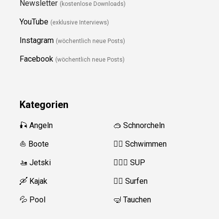
Newsletter
(kostenlose Downloads)
YouTube
(exklusive Interviews)
Instagram
(wöchentlich neue Posts)
Facebook
(wöchentlich neue Posts)
Kategorien
🎣 Angeln
🥽 Schnorcheln
⛵️ Boote
🏊‍♂️ Schwimmen
🚤 Jetski
🏄‍♀️🛶 SUP
🛶 Kajak
🏄‍♂️ Surfen
💦 Pool
🤿 Tauchen