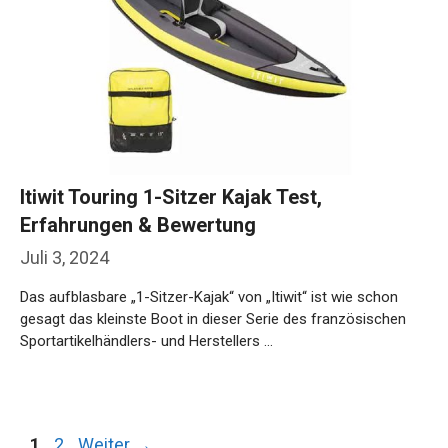
Itiwit Touring 1-Sitzer Kajak Test,
Erfahrungen & Bewertung
Juli 3, 2024
Das aufblasbare „1-Sitzer-Kajak“ von „Itiwit“ ist wie schon
gesagt das kleinste Boot in dieser Serie des französischen
Sportartikelhändlers- und Herstellers …
Weiterlesen…
Seite
Seite
1
2
Weiter
→