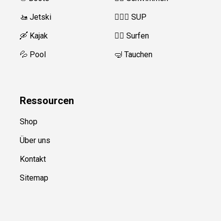
🚤 Jetski
🏄‍♀️🛶 SUP
🛶 Kajak
🏄‍♂️ Surfen
💦 Pool
🤿 Tauchen
Ressource
n
Shop
Über uns
Kontakt
Sitemap