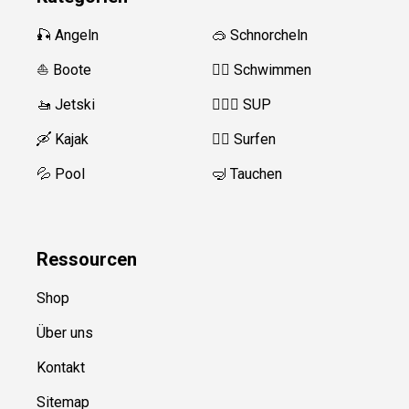
🎣 Angeln
🥽 Schnorcheln
⛵️ Boote
🏊‍♂️ Schwimmen
🚤 Jetski
🏄‍♀️🛶 SUP
🛶 Kajak
🏄‍♂️ Surfen
💦 Pool
🤿 Tauchen
Ressource
n
Shop
Über uns
Kontakt
Sitemap