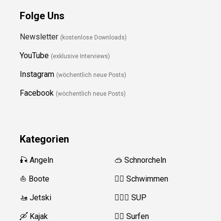
Folge Uns
Newsletter
(kostenlose Downloads)
YouTube
(exklusive Interviews)
Instagram
(wöchentlich neue Posts)
Facebook
(wöchentlich neue Posts)
Kategorien
🎣 Angeln
🥽 Schnorcheln
⛵️ Boote
🏊‍♂️ Schwimmen
🚤 Jetski
🏄‍♀️🛶 SUP
🛶 Kajak
🏄‍♂️ Surfen