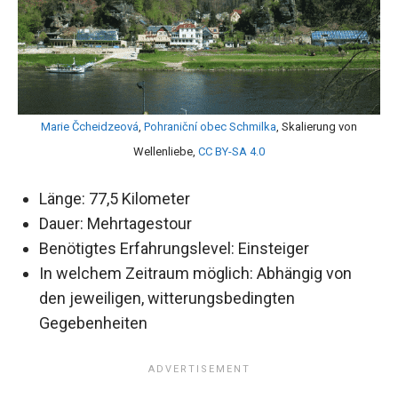
Marie Čcheidzeová
,
Pohraniční obec Schmilka
, Skalierung von
Wellenliebe,
CC BY-SA 4.0
Länge: 77,5 Kilometer
Dauer: Mehrtagestour
Benötigtes Erfahrungslevel: Einsteiger
In welchem Zeitraum möglich: Abhängig von
den jeweiligen, witterungsbedingten
Gegebenheiten