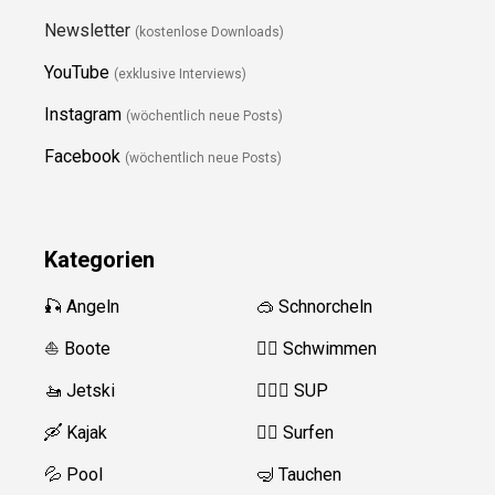
Newsletter
(kostenlose Downloads)
YouTube
(exklusive Interviews)
Instagram
(wöchentlich neue Posts)
Facebook
(wöchentlich neue Posts)
Kategorien
🎣 Angeln
🥽 Schnorcheln
⛵️ Boote
🏊‍♂️ Schwimmen
🚤 Jetski
🏄‍♀️🛶 SUP
🛶 Kajak
🏄‍♂️ Surfen
💦 Pool
🤿 Tauchen