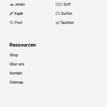
🚤 Jetski
🏄‍♀️🛶 SUP
🛶 Kajak
🏄‍♂️ Surfen
💦 Pool
🤿 Tauchen
Ressource
n
Shop
Über uns
Kontakt
Sitemap