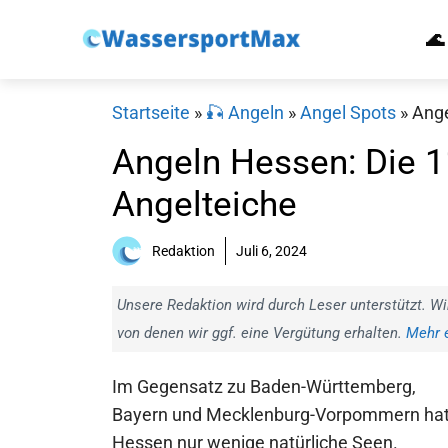
Zum
🌊
Inhalt
springen
Startseite
»
🎣 Angeln
»
Angel Spots
»
Ange
Angeln Hessen: Die 
Angelteiche
Redaktion
Juli 6, 2024
Unsere Redaktion wird durch Leser unterstützt. Wi
von denen wir ggf. eine Vergütung erhalten.
Mehr e
Im Gegensatz zu Baden-Württemberg,
Bayern und Mecklenburg-Vorpommern ha
Hessen nur wenige natürliche Seen.