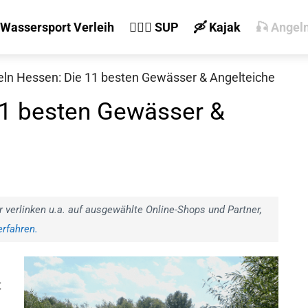
 Wassersport Verleih
🏄‍♀️🛶 SUP
🛶 Kajak
🎣 Angel
ln Hessen: Die 11 besten Gewässer & Angelteiche
11 besten Gewässer &
r verlinken u.a. auf ausgewählte Online-Shops und Partner,
rfahren.
t