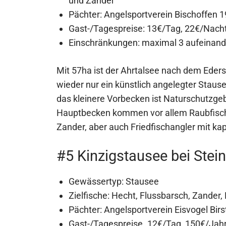
und Zander
Pächter: Angelsportverein Bischoffen 19
Gast-/Tagespreise: 13€/Tag, 22€/Nacht
Einschränkungen: maximal 3 aufeinand
Mit 57ha ist der Ahrtalsee nach dem Eder
wieder nur ein künstlich angelegter Stause
das kleinere Vorbecken ist Naturschutzgebi
Hauptbecken kommen vor allem Raubfisch
Zander, aber auch Friedfischangler mit ka
#5 Kinzigstausee bei Stei
Gewässertyp: Stausee
Zielfische: Hecht, Flussbarsch, Zander,
Pächter: Angelsportverein Eisvogel Birs
Gast-/Tagespreise. 12€/Tag, 150€/Jah