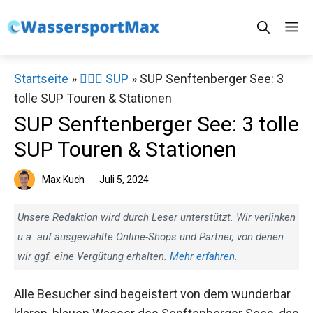
Zum
M
Inhalt
springen
Startseite
»
🏄‍♀️🛶 SUP
»
SUP Senftenberger See: 3
tolle SUP Touren & Stationen
SUP Senftenberger See: 3 tolle
SUP Touren & Stationen
Max Kuch
Juli 5, 2024
Unsere Redaktion wird durch Leser unterstützt. Wir verlinken
u.a. auf ausgewählte Online-Shops und Partner, von denen
wir ggf. eine Vergütung erhalten.
Mehr erfahren.
Alle Besucher sind begeistert von dem wunderbar