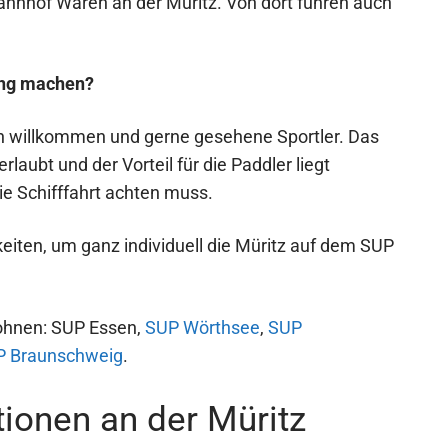
hnhof Waren an der Müritz. Von dort führen auch
ing machen?
ich willkommen und gerne gesehene Sportler. Das
erlaubt und der Vorteil für die Paddler liegt
die Schifffahrt achten muss.
hkeiten, um ganz individuell die Müritz auf dem SUP
lohnen: SUP Essen,
SUP Wörthsee
,
SUP
P Braunschweig
.
tionen an der Müritz