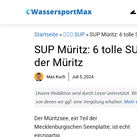
Zum
🌊
Inhalt
springen
Startseite
»
🏄‍♀️🛶 SUP
»
SUP Müritz: 6 tolle
SUP Müritz: 6 tolle S
der Müritz
Max Kuch
Juli 5, 2024
Unsere Redaktion wird durch Leser unterstützt. Wi
von denen wir ggf. eine Vergütung erhalten.
Mehr e
Der Müritzsee, ein Teil der
Mecklenburgischen Seenplatte, ist echt
einzigartig.