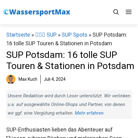
Zum
M
Inhalt
springen
Startseite
»
🏄‍♀️🛶 SUP
»
SUP Spots
»
SUP Potsdam:
16 tolle SUP Touren & Stationen in Potsdam
SUP Potsdam: 16 tolle SUP
Touren & Stationen in Potsdam
Max Kuch
Juli 4, 2024
Unsere Redaktion wird durch Leser unterstützt. Wir verlinken
u.a. auf ausgewählte Online-Shops und Partner, von denen
wir ggf. eine Vergütung erhalten.
Mehr erfahren.
SUP-Enthusiasten lieben das Abenteuer auf