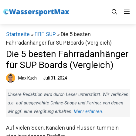
Zum
M
Inhalt
springen
Startseite
»
🏄‍♀️🛶 SUP
»
Die 5 besten
Fahrradanhänger für SUP Boards (Vergleich)
Die 5 besten Fahrradanhänger
für SUP Boards (Vergleich)
Max Kuch
Juli 31, 2024
Unsere Redaktion wird durch Leser unterstützt. Wir verlinken
u.a. auf ausgewählte Online-Shops und Partner, von denen
wir ggf. eine Vergütung erhalten.
Mehr erfahren.
Auf vielen Seen, Kanälen und Flüssen tummeln