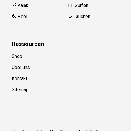
🛶 Kajak
🏄‍♂️ Surfen
💦 Pool
🤿 Tauchen
Ressource
n
Shop
Über uns
Kontakt
Sitemap