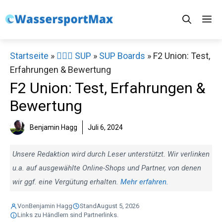
Zum
M
Inhalt
springen
Startseite
»
🏄‍♀️🛶 SUP
»
SUP Boards
»
F2 Union: Test,
Erfahrungen & Bewertung
F2 Union: Test, Erfahrungen &
Bewertung
Benjamin Hagg
Juli 6, 2024
Unsere Redaktion wird durch Leser unterstützt. Wir verlinken
u.a. auf ausgewählte Online-Shops und Partner, von denen
wir ggf. eine Vergütung erhalten.
Mehr erfahren.
Von
Benjamin Hagg
Stand
August 5, 2026
Links zu Händlern sind Partnerlinks.