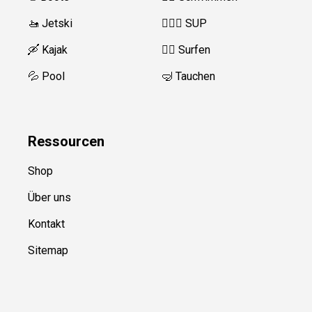
🚤 Jetski
🏄‍♀️🛶 SUP
🛶 Kajak
🏄‍♂️ Surfen
💦 Pool
🤿 Tauchen
Ressource
n
Shop
Über uns
Kontakt
Sitemap