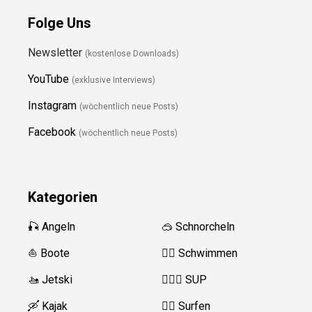
Folge Uns
Newsletter
(kostenlose Downloads)
YouTube
(exklusive Interviews)
Instagram
(wöchentlich neue Posts)
Facebook
(wöchentlich neue Posts)
Kategorien
🎣 Angeln
🥽 Schnorcheln
⛵️ Boote
🏊‍♂️ Schwimmen
🚤 Jetski
🏄‍♀️🛶 SUP
🛶 Kajak
🏄‍♂️ Surfen