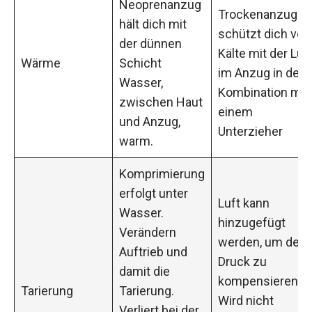
Neoprenanzug
Trockenanzug
hält dich mit
schützt dich vor
der dünnen
Kälte mit der Luf
Wärme
Schicht
im Anzug in der
Wasser,
Kombination mit
zwischen Haut
einem
und Anzug,
Unterzieher
warm.
Komprimierung
erfolgt unter
Luft kann
Wasser.
hinzugefügt
Verändern
werden, um den
Auftrieb und
Druck zu
damit die
kompensieren.
Tarierung
Tarierung.
Wird nicht
Verliert bei der