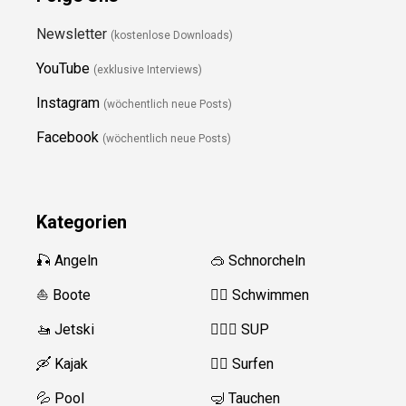
Newsletter
(kostenlose Downloads)
YouTube
(exklusive Interviews)
Instagram
(wöchentlich neue Posts)
Facebook
(wöchentlich neue Posts)
Kategorien
🎣 Angeln
🥽 Schnorcheln
⛵️ Boote
🏊‍♂️ Schwimmen
🚤 Jetski
🏄‍♀️🛶 SUP
🛶 Kajak
🏄‍♂️ Surfen
💦 Pool
🤿 Tauchen