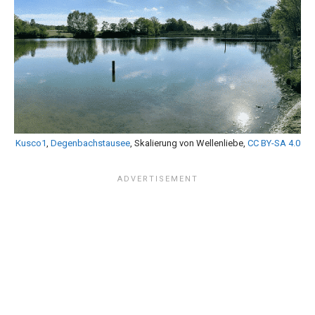
Kusco1
,
Degenbachstausee
, Skalierung von Wellenliebe,
CC BY-SA 4.0