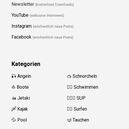
Newsletter
(kostenlose Downloads)
YouTube
(exklusive Interviews)
Instagram
(wöchentlich neue Posts)
Facebook
(wöchentlich neue Posts)
Kategorien
🎣 Angeln
🥽 Schnorcheln
⛵️ Boote
🏊‍♂️ Schwimmen
🚤 Jetski
🏄‍♀️🛶 SUP
🛶 Kajak
🏄‍♂️ Surfen
💦 Pool
🤿 Tauchen