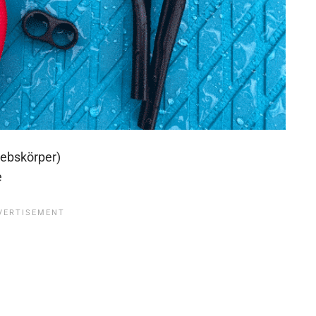
iebskörper)
e