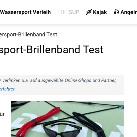
 Wassersport Verleih
🏄‍♀️🛶 SUP
🛶 Kajak
🎣 Angel
rsport-Brillenband Test
port-Brillenband Test
r verlinken u.a. auf ausgewählte Online-Shops und Partner,
rfahren.
ür