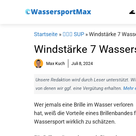
Zum
🌊
Inhalt
springen
Startseite
»
🏄‍♀️🛶 SUP
»
Windstärke 7 Wasse
Windstärke 7 Wassers
Max Kuch
Juli 8, 2024
Unsere Redaktion wird durch Leser unterstützt. Wi
von denen wir ggf. eine Vergütung erhalten.
Mehr e
Wer jemals eine Brille im Wasser verloren
hat, weiß die Vorteile eines Brillenbandes f
Wassersport wirklich zu schätzen.