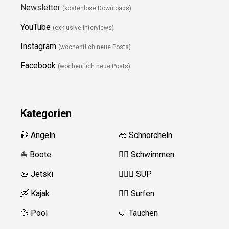
Newsletter
(kostenlose Downloads)
YouTube
(exklusive Interviews)
Instagram
(wöchentlich neue Posts)
Facebook
(wöchentlich neue Posts)
Kategorien
🎣 Angeln
🥽 Schnorcheln
⛵️ Boote
🏊‍♂️ Schwimmen
🚤 Jetski
🏄‍♀️🛶 SUP
🛶 Kajak
🏄‍♂️ Surfen
💦 Pool
🤿 Tauchen