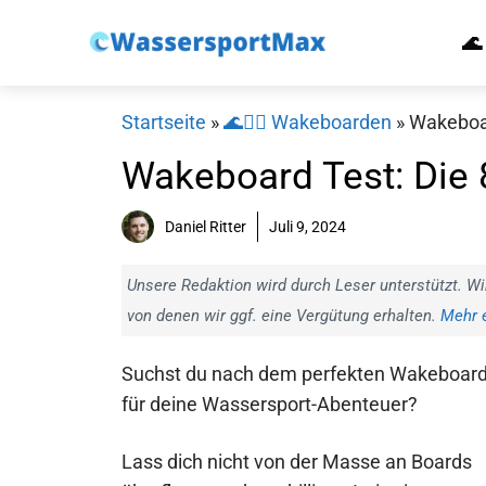
Zum
🌊
Inhalt
springen
Startseite
»
🌊🏄‍♂️ Wakeboarden
»
Wakeboar
Wakeboard Test: Die 8
Daniel Ritter
Juli 9, 2024
Unsere Redaktion wird durch Leser unterstützt. Wi
von denen wir ggf. eine Vergütung erhalten.
Mehr e
Suchst du nach dem perfekten Wakeboar
für deine Wassersport-Abenteuer?
Lass dich nicht von der Masse an Boards