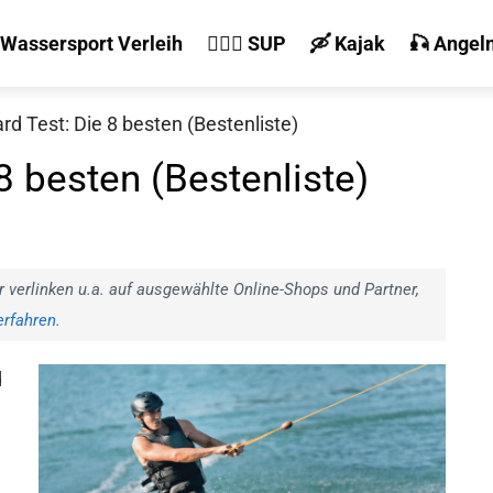
 Wassersport Verleih
🏄‍♀️🛶 SUP
🛶 Kajak
🎣 Angel
d Test: Die 8 besten (Bestenliste)
 besten (Bestenliste)
r verlinken u.a. auf ausgewählte Online-Shops und Partner,
rfahren.
d