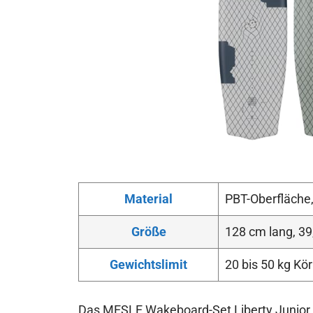
Material
PBT-Oberfläche,
Größe
128 cm lang, 39
Gewichtslimit
20 bis 50 kg Kö
Das MESLE Wakeboard-Set Liberty Junior ist 