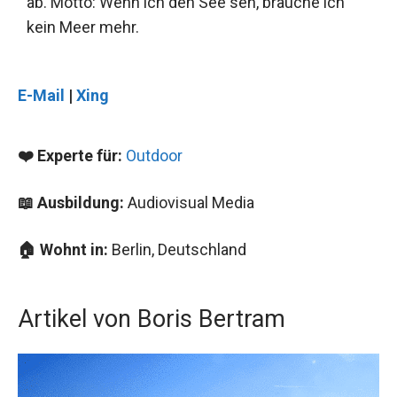
ab. Motto: Wenn ich den See seh, brauche ich
kein Meer mehr.
E-Mail
|
Xing
❤️ Experte für:
Outdoor
📖 Ausbildung:
Audiovisual Media
🏠 Wohnt in:
Berlin, Deutschland
Artikel von Boris Bertram