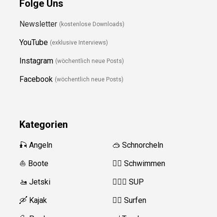
Folge Uns
Newsletter
(kostenlose Downloads)
YouTube
(exklusive Interviews)
Instagram
(wöchentlich neue Posts)
Facebook
(wöchentlich neue Posts)
Kategorien
🎣 Angeln
🥽 Schnorcheln
⛵️ Boote
🏊‍♂️ Schwimmen
🚤 Jetski
🏄‍♀️🛶 SUP
🛶 Kajak
🏄‍♂️ Surfen