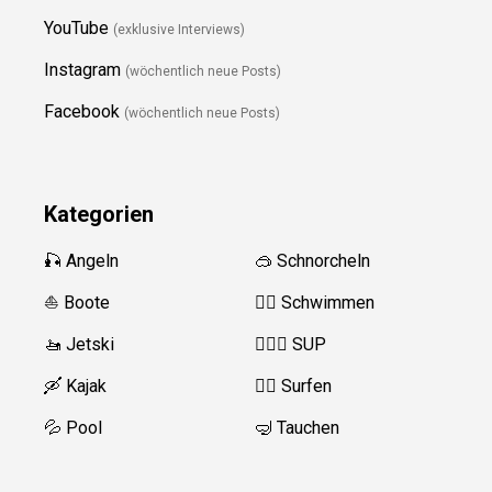
YouTube
(exklusive Interviews)
Instagram
(wöchentlich neue Posts)
Facebook
(wöchentlich neue Posts)
Kategorien
🎣 Angeln
🥽 Schnorcheln
⛵️ Boote
🏊‍♂️ Schwimmen
🚤 Jetski
🏄‍♀️🛶 SUP
🛶 Kajak
🏄‍♂️ Surfen
💦 Pool
🤿 Tauchen