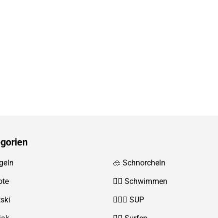
gorien
geln
🥽 Schnorcheln
ote
🏊‍♂️ Schwimmen
tski
🏄‍♀️🛶 SUP