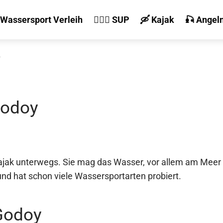
 Wassersport Verleih
🏄‍♀️🛶 SUP
🛶 Kajak
🎣 Angel
6
Godoy
Kajak unterwegs. Sie mag das Wasser, vor allem am Meer f
und hat schon viele Wassersportarten probiert.
 Godoy