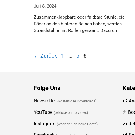
Juli 8, 2024
Zusammenklappbare oder faltbare Stühle, die
Räder an den hinteren Beinen haben, werden
Strandstühle mit Rollen genannt. Dadurch
sind sie sehr …
Weiterlesen…
Seite
Seite
Seite
←
Zurück
1
…
5
6
Folge Uns
Kate
Newsletter
🎣 An
(kostenlose Downloads)
YouTube
⛵️ Bo
(exklusive Interviews)
Instagram
🚤 Je
(wöchentlich neue Posts)