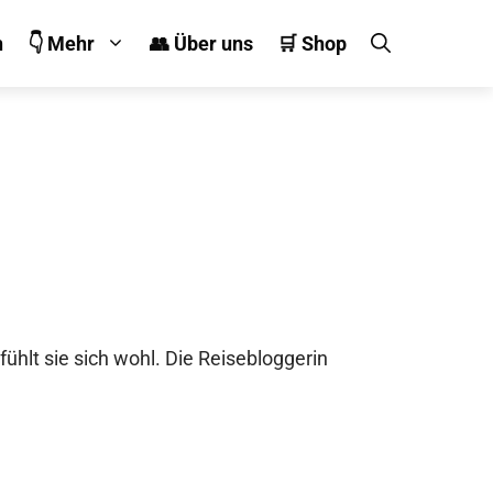
n
👇 Mehr
👥 Über uns
🛒 Shop
ühlt sie sich wohl. Die Reisebloggerin