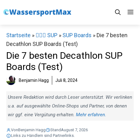
Zum
M
Inhalt
springen
Startseite
»
🏄‍♀️🛶 SUP
»
SUP Boards
»
Die 7 besten
Decathlon SUP Boards (Test)
Die 7 besten Decathlon SUP
Boards (Test)
Benjamin Hagg
Juli 8, 2024
Unsere Redaktion wird durch Leser unterstützt. Wir verlinken
u.a. auf ausgewählte Online-Shops und Partner, von denen
wir ggf. eine Vergütung erhalten.
Mehr erfahren.
Von
Benjamin Hagg
Stand
August 7, 2026
Links zu Händlern sind Partnerlinks.