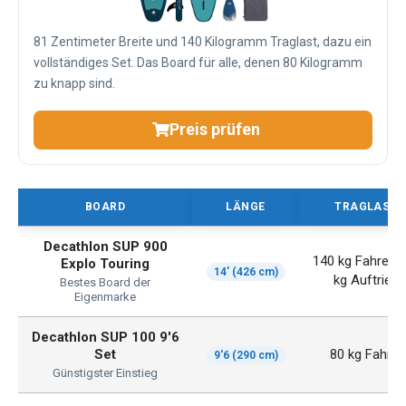
81 Zentimeter Breite und 140 Kilogramm Traglast, dazu ein
vollständiges Set. Das Board für alle, denen 80 Kilogramm
zu knapp sind.
Preis prüfen
BOARD
LÄNGE
TRAGLAST
Decathlon SUP 900
140 kg Fahrer, 
Explo Touring
14' (426 cm)
kg Auftrieb
Bestes Board der
Eigenmarke
Decathlon SUP 100 9'6
Set
80 kg Fahrer
9'6 (290 cm)
Günstigster Einstieg