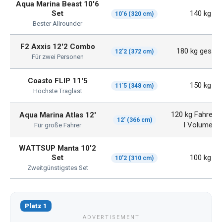
Aqua Marina Beast 10'6
Set
140 kg
10'6 (320 cm)
Bester Allrounder
F2 Axxis 12'2 Combo
180 kg gesam
12'2 (372 cm)
Für zwei Personen
Coasto FLIP 11'5
150 kg
11'5 (348 cm)
Höchste Traglast
120 kg Fahrer, 
Aqua Marina Atlas 12'
12' (366 cm)
l Volumen
Für große Fahrer
WATTSUP Manta 10'2
Set
100 kg
10'2 (310 cm)
Zweitgünstigstes Set
Platz 1